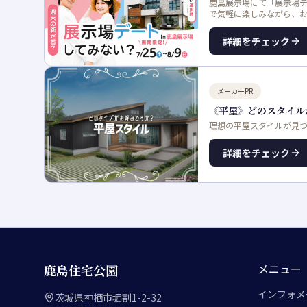
鹿島展示場にて「展示場
で気軽に楽しみながら、
詳細をチェック
メーカーPR
《平屋》どのスタイル
理想の平屋スタイルが見つ
詳細をチェック
メニュー
鹿島住宅公園
インフォメ
茨城県神栖市堀割1-2-32