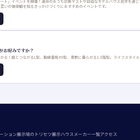
デート」イベントを開催！運命のおうち診断テストや自由なモデルハウス見学を通じ
お互いの価値観を知るきっかけづくりにおすすめのイベントです。
がお好みですか？
かる！庭とつながるL型、動線重視のI型、柔軟に暮らせる1.5階型。ライフスタイ
ーション
展示場のトリセツ
展示ハウスメーカー一覧
アクセス