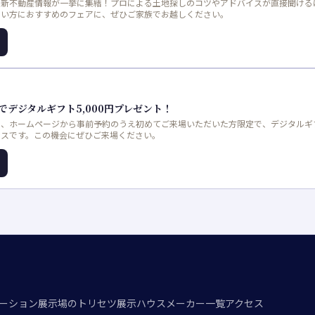
最新不動産情報が一挙に集結！プロによる土地探しのコツやアドバイスが直接聞ける
たい方におすすめのフェアに、ぜひご家族でお越しください。
デジタルギフト5,000円プレゼント！
、ホームページから事前予約のうえ初めてご来場いただいた方限定で、デジタルギフ
ンスです。この機会にぜひご来場ください。
ーション
展示場のトリセツ
展示ハウスメーカー一覧
アクセス