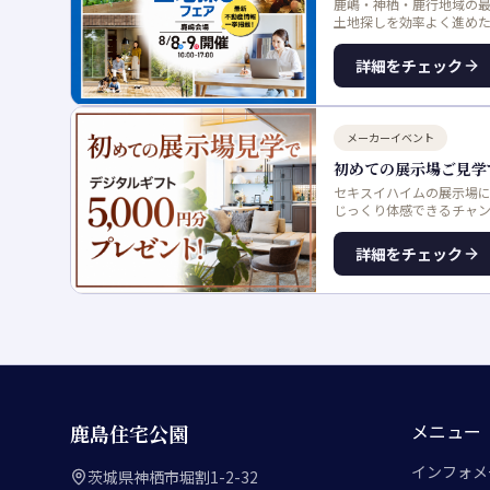
鹿嶋・神栖・鹿行地域の
土地探しを効率よく進め
詳細をチェック
メーカーイベント
初めての展示場ご見学で
セキスイハイムの展示場に
じっくり体感できるチャ
詳細をチェック
メニュー
鹿島住宅公園
インフォメ
茨城県神栖市堀割1-2-32